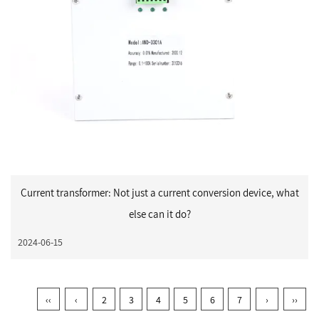
Current transformer: Not just a current conversion device, what
else can it do?
2024-06-15
‹‹
‹
2
3
4
5
6
7
›
››